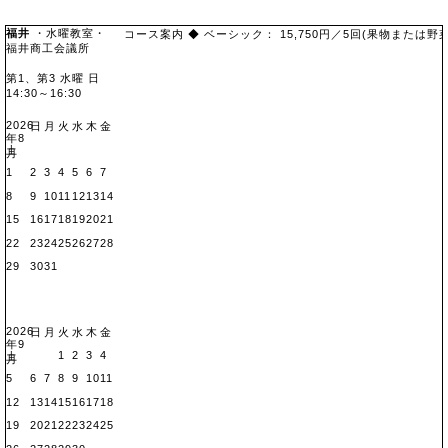
福井
・水曜教室・
コース案内 ◆ ベーシック： 15,750円／5回(果物または野菜3回
福井商工会議所
地
図
第1、第3 水曜 日
14:30～16:30
2026
日
月
火
水
木
金
年8
土
月
1
2
3
4
5
6
7
8
9
10
11
12
13
14
15
16
17
18
19
20
21
22
23
24
25
26
27
28
29
30
31
2026
日
月
火
水
木
金
年9
1
2
3
4
土
月
5
6
7
8
9
10
11
12
13
14
15
16
17
18
19
20
21
22
23
24
25