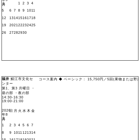
1
2
3
4
土
月
5
6
7
8
9
10
11
12
13
14
15
16
17
18
19
20
21
22
23
24
25
26
27
28
29
30
福井
鯖江市文化セ
コース案内 ◆ ベーシック： 15,750円／5回(果物または野菜3回
ンター
地図
第1、第3 月曜日 ・
昼の部
・夜の部
14:30-16:30
19:00-21:00
2026
日
月
火
水
木
金
年8
土
月
1
2
3
4
5
6
7
8
9
10
11
12
13
14
15
16
17
18
19
20
21