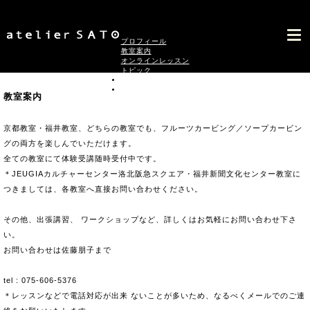
プロフィール
教室案内
オンラインレッスン
トピック
ギャラリー
お問い合わせ
京都教室・福井教室、どちらの教室でも、フルーツカービング／ソープカービン
グの両方を楽しんでいただけます。
全ての教室にて体験受講随時受付中です。
＊JEUGIAカルチャーセンター洛北阪急スクエア・福井新聞文化センター教室に
つきましては、各教室へ直接お問い合わせください。
その他、出張講習、 ワークショップなど、詳しくはお気軽にお問い合わせ下さ
い。
mail : sato@chu-sin.com
tel : 075-606-5376
＊レッスンなどで電話対応が出来 ないことが多いため、なるべくメールでのご連