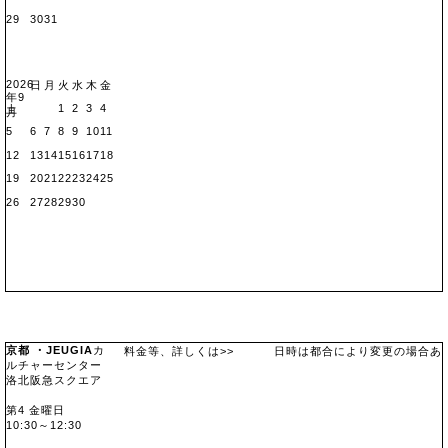
29
30
31
2026
日
月
火
水
木
金
年9
1
2
3
4
土
月
5
6
7
8
9
10
11
12
13
14
15
16
17
18
19
20
21
22
23
24
25
26
27
28
29
30
京都 ・JEUGIA
カ
料金等、詳しくは>>
コチラ
日時は都合により変更の場合あります。
ルチャーセンター
洛北阪急スクエア
地図
第4 金曜日
10:30～12:30