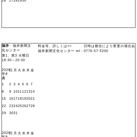
26
27
28
29
30
福井
・福井新聞文
料金等、詳しくは>>
コチラ
日時は都合により変更の場合あ
化センター
地図
福井新聞文化センター tel：0776-57-5200
第1、第3 火曜日
18:30～20:30
2026
日
月
火
水
木
金
年8
土
月
1
2
3
4
5
6
7
8
9
10
11
12
13
14
15
16
17
18
19
20
21
22
23
24
25
26
27
28
29
30
31
2026
日
月
火
水
木
金
年9