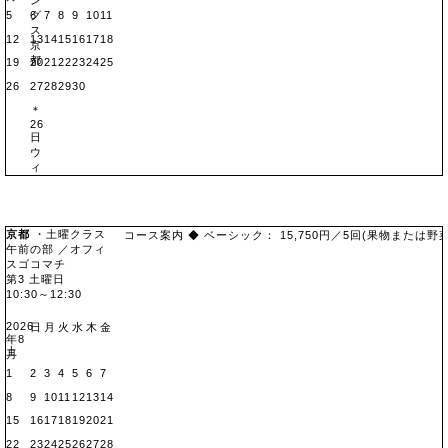
グ
5
6
7
8
9
10
11
ス
12
13
14
15
16
17
18
京
都
19
20
21
22
23
24
25
26
27
28
29
30
＊
26
日
ウ
ィ
ン
グ
ス
京
京都
・土曜クラス
コース案内 ◆ ベーシック： 15,750円／5回(果物または野菜3回
都
午前の部 ／オフィ
スゴコマチ
地図
第3 土曜日
10:30～12:30
2026
日
月
火
水
木
金
年8
土
月
1
2
3
4
5
6
7
8
9
10
11
12
13
14
15
16
17
18
19
20
21
22
23
24
25
26
27
28