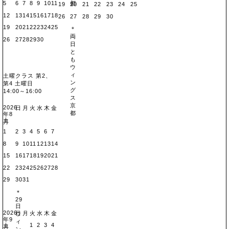
都
5
6
7
8
9
10
11
19
20
21
22
23
24
25
12
13
14
15
16
17
18
26
27
28
29
30
19
20
21
22
23
24
25
＊
両
26
27
28
29
30
日
と
も
ウ
ィ
土曜クラス
第2、
ン
第4 土曜日
グ
14:00～16:00
ス
京
2026
日
月
火
水
木
金
都
年8
土
月
1
2
3
4
5
6
7
8
9
10
11
12
13
14
15
16
17
18
19
20
21
22
23
24
25
26
27
28
29
30
31
＊
29
日
2026
日
月
火
水
木
金
ウ
年9
ィ
1
2
3
4
土
月
ン