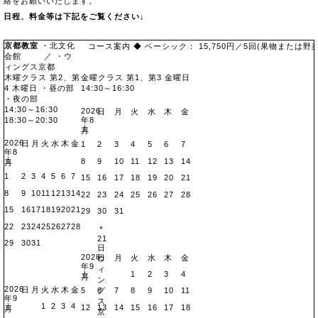
日程、料金等は下記をご覧ください↓
京都教室
・北文化
コース案内 ◆ ベーシック： 15,750円／5回(果物または野菜3回
会館
地図
／ ・ウ
ィングス京都
地図
木曜クラス
第2、第
金曜クラス
第1、第3 金曜日
4 木曜日 ・昼の部
14:30～16:30
・夜の部
14:30～16:30
2026
日
月
火
水
木
金
18:30～20:30
年8
土
月
2026
日
月
火
水
木
金
1
2
3
4
5
6
7
年8
土
8
9
10
11
12
13
14
月
1
2
3
4
5
6
7
15
16
17
18
19
20
21
8
9
10
11
12
13
14
22
23
24
25
26
27
28
15
16
17
18
19
20
21
29
30
31
22
23
24
25
26
27
28
＊
21
29
30
31
日
2026
日
月
火
水
木
金
ウ
年9
ィ
1
2
3
4
土
月
ン
2026
日
月
火
水
木
金
グ
5
6
7
8
9
10
11
年9
ス
1
2
3
4
土
12
13
14
15
16
17
18
月
京