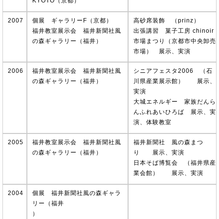
KYOTO（京都）
2007
個展 ギャラリーF（京都）
高砂席装飾 （prinz）
福井教室展示会 福井新聞社風
出張講習 菓子工房 chinoir
の森ギャラリー（福井）
市場まつり（京都市中央卸売
市場） 展示、実演
2006
福井教室展示会 福井新聞社風
シニアフェスタ2006 （石
の森ギャラリー（福井）
川県産業展示館） 展示、
実演
大城エネルギー 家族だんら
んふれあいひろば 展示、実
演、体験教室
2005
福井教室展示会 福井新聞社風
福井新聞社 風の森まつ
の森ギャラリー（福井）
り 展示、実演
日本そば博覧会 （福井県産
業会館） 展示、実演
2004
個展 福井新聞社風の森ギャラ
リー（福井
）