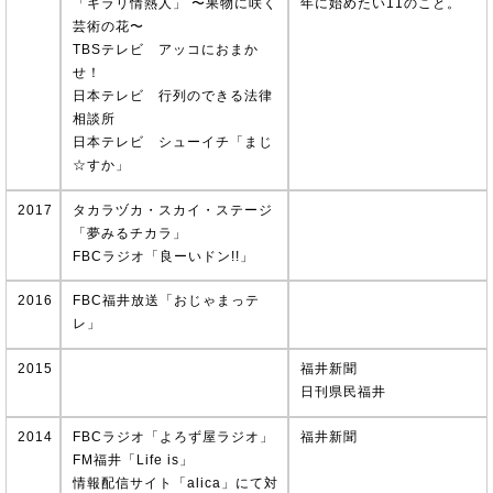
「キラリ情熱人」 〜果物に咲く
年に始めたい11のこと。
芸術の花〜
TBSテレビ アッコにおまか
せ！
日本テレビ 行列のできる法律
相談所
日本テレビ シューイチ「まじ
☆すか」
2017
タカラヅカ・スカイ・ステージ
「夢みるチカラ」
FBCラジオ「良ーいドン!!」
2016
FBC福井放送「おじゃまっテ
レ」
2015
福井新聞
日刊県民福井
2014
FBCラジオ「よろず屋ラジオ」
福井新聞
FM福井「Life is」
情報配信サイト「alica」にて対