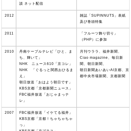
談 ネット配信
2012
雑誌「SUPINNUTS」表紙
及び巻頭特集
2011
「フルーツ飾り切り」
（PHP）に参加
2010
丹南ケーブルテレビ「ひと、ま
月刊ウララ、福井新聞、
ち、輝いて」
Ciao magazine、毎日新
NHK ニュース610「京コレ」
聞、朝日新聞、
NHK 「ぐるっと関西おひるま
朝日新聞あいあいAI京都、京
え」
都中央市場新聞、京都新聞
朝日放送「おはよう朝日です」
KBS京都「京都新聞ニュース」
FBC福井放送「おじゃまっテ
レ」
2007
FBC福井放送「イケてる福井」
KBS京都「京都！ちゃちゃちゃ
っ」
KBS京都「京プラス」