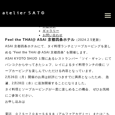
プロフィール
教室案内
オンラインレッスン
トピック
ギャラリー
お問い合わせ
Feel the THAI@ ASAI 京都四条ホテル
（2024.2.5更新）
ASAI 京都四条ホテルにて、タイ料理ランチとソープカービングを楽し
める ”Feel the THAI @ ASAI 京都四条” を開催します。
ASAI KYOTO SHIJO １階にあるレストランバー「ソイ・ギャン」にて
バンコクからやってきたシェフ、レイによるタイ料理ランチの後に ソ
ープカービングを楽しんでいただける内容となっています。
2月26日（月）開催のお席は好評につきすでに満席となったため、 急
遽、2月28日（水）に追加開催することになりました。
タイ料理とソープカービングが一度に楽しめるこの機会、 ぜひお気軽
にご参加ください。
お申し込みは
電話 ０７５ー７０８ー５６９８（アルファアカデミー） またはこち